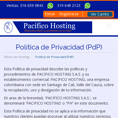
Ventas: 316 659 9843
319 648 2123
Entrar
Registrarse
Ver Carrito
Togg
Política de Privacidad (PdP)
Planes de Hosting
Política de Privacidad (PdP)
Esta Política de privacidad describe las políticas y
procedimientos de PACIFICO HOSTING S.A.S. y su
establecimiento comercial: PACIFICO HOSTING, una empresa
colombiana con sede en Santiago de Cali, Valle del Cauca, sobre
la recopilación, uso y divulgación de tu información.
En aras de la brevedad, 'PACIFICO HOSTING S.A.S.', se
denominará 'PACIFICO HOSTING' o “PH” en este documento.
Esta Política de privacidad no se aplica a la información que
nuestros clientes puedan procesar al utilizar nuestros servicios.